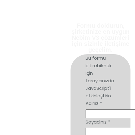
Formu doldurun,
Lider
şirketinize en uygun
Nebim V3 çözümleri
için sizinle iletişime
Markaların
geçelim.
Bu formu
Tercihi ERP
bitirebilmek
için
ve
tarayıcınızda
JavaScript'i
Mağazacılık
etkinleştirin.
Adınız
*
Yazılımı: Nebim
Soyadınız
*
V3