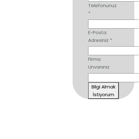
Türkiye perakendesinin en
Telefonunuz
yaygın ve yenilikçi ERP
*
çözümü Nebim V3 ile yurt içi
ve yurt
E-Posta
dışı operasyonlarınızı aynı
Adresiniz
*
platform üzerinde tam entegre
yönetin.
Firma
Unvanınız
Bilgi Almak
İstiyorum